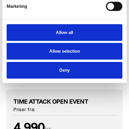
Marketing
VÆLG DIN
OPLEVELSE
Allow all
Enkelt booking eller stort arrangement, vi har det
rigtige.
Allow selection
Firma Events
Light Setup
Deny
TIME ATTACK OPEN EVENT
Priser fra:
4.990