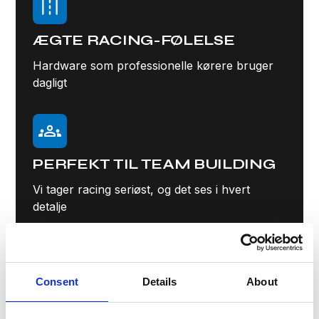
ÆGTE RACING-FØLELSE
Hardware som professionelle kørere bruger
dagligt
PERFEKT TIL TEAM BUILDING
Vi tager racing seriøst, og det ses i hvert
detalje
Consent
Details
About
BRED SKÆRM, BRED UDSYN
49 tommer Samsung giver dig det field of view