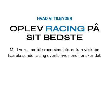
HVAD VI TILBYDER
OPLEV
RACING
PÅ
SIT BEDSTE
Med vores mobile racersimulatorer kan vi skabe
hæsblæsende racing events hvor end i ønsker det.
PROFESSIONELLE
RACERSIMULATORER
Cockpits på niveau med de bedste racing-
faciliteter i verden.