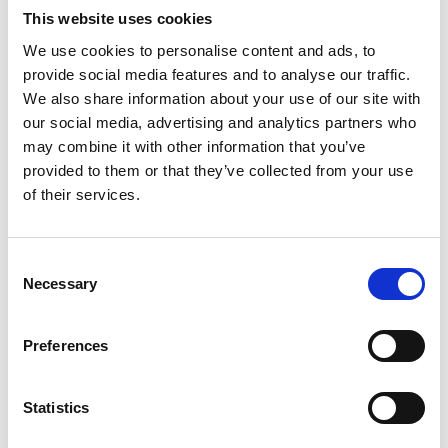
som tæller
This website uses cookies
We use cookies to personalise content and ads, to
provide social media features and to analyse our traffic.
We also share information about your use of our site with
our social media, advertising and analytics partners who
BRING LØBET TIL JER
may combine it with other information that you’ve
Vi transporterer alt og sætter op uden besvær
provided to them or that they’ve collected from your use
of their services.
Book Sim-Racing
Consent
Mere om simulatoren
Necessary
Selection
Preferences
Statistics
PAKKER